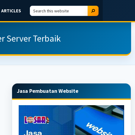
Search
Search
ARTICLES
this
website
er Server Terbaik
Primary
Jasa Pembuatan Website
Sidebar