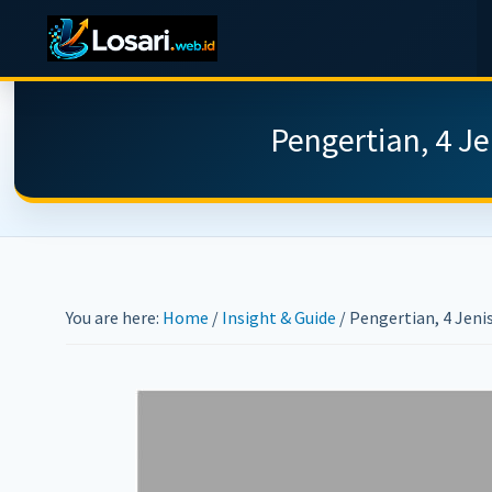
Skip
Skip
Skip
to
to
to
LOSARI
Jasa
main
primary
footer
WEB
SERVICE
Pembuatan
content
sidebar
Pengertian, 4 Je
Website,
Toko
Online,
Web
Support,
You are here:
Home
/
Insight & Guide
/
Pengertian, 4 Jenis
Makassar,
Murah
Berkualitas