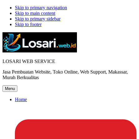
Skip to primary navigation
Skip to main content
Skip to primary sidebar
Skip to footer
LOSARI WEB SERVICE
Jasa Pembuatan Website, Toko Online, Web Support, Makassar,
Murah Berkualitas
Menu
Home