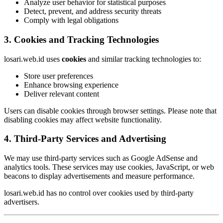
Analyze user behavior for statistical purposes
Detect, prevent, and address security threats
Comply with legal obligations
3. Cookies and Tracking Technologies
losari.web.id uses
cookies
and similar tracking technologies to:
Store user preferences
Enhance browsing experience
Deliver relevant content
Users can disable cookies through browser settings. Please note that
disabling cookies may affect website functionality.
4. Third-Party Services and Advertising
We may use third-party services such as Google AdSense and
analytics tools. These services may use cookies, JavaScript, or web
beacons to display advertisements and measure performance.
losari.web.id has no control over cookies used by third-party
advertisers.