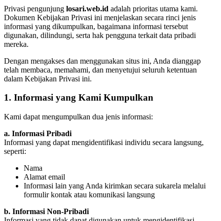
Privasi pengunjung
losari.web.id
adalah prioritas utama kami.
Dokumen Kebijakan Privasi ini menjelaskan secara rinci jenis
informasi yang dikumpulkan, bagaimana informasi tersebut
digunakan, dilindungi, serta hak pengguna terkait data pribadi
mereka.
Dengan mengakses dan menggunakan situs ini, Anda dianggap
telah membaca, memahami, dan menyetujui seluruh ketentuan
dalam Kebijakan Privasi ini.
1. Informasi yang Kami Kumpulkan
Kami dapat mengumpulkan dua jenis informasi:
a. Informasi Pribadi
Informasi yang dapat mengidentifikasi individu secara langsung,
seperti:
Nama
Alamat email
Informasi lain yang Anda kirimkan secara sukarela melalui
formulir kontak atau komunikasi langsung
b. Informasi Non-Pribadi
Informasi yang tidak dapat digunakan untuk mengidentifikasi