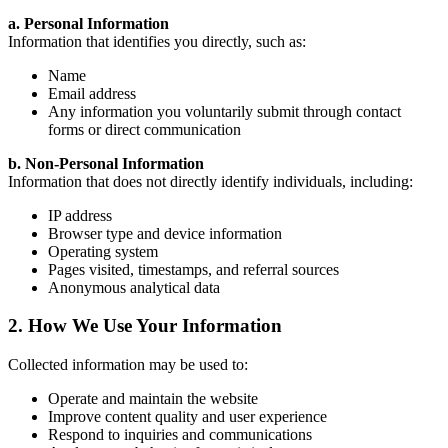
a. Personal Information
Information that identifies you directly, such as:
Name
Email address
Any information you voluntarily submit through contact
forms or direct communication
b. Non-Personal Information
Information that does not directly identify individuals, including:
IP address
Browser type and device information
Operating system
Pages visited, timestamps, and referral sources
Anonymous analytical data
2. How We Use Your Information
Collected information may be used to:
Operate and maintain the website
Improve content quality and user experience
Respond to inquiries and communications