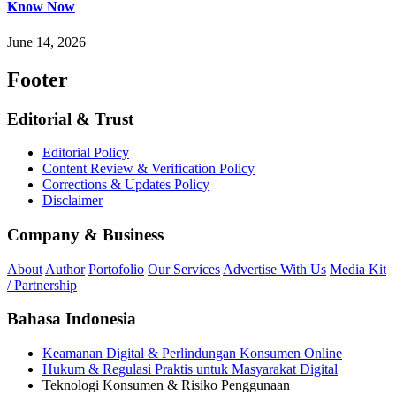
Know Now
June 14, 2026
Footer
Editorial & Trust
Editorial Policy
Content Review & Verification Policy
Corrections & Updates Policy
Disclaimer
Company & Business
About
Author
Portofolio
Our Services
Advertise With Us
Media Kit
/ Partnership
Bahasa Indonesia
Keamanan Digital & Perlindungan Konsumen Online
Hukum & Regulasi Praktis untuk Masyarakat Digital
Teknologi Konsumen & Risiko Penggunaan