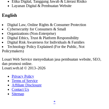
Etika Digital, Tanggung Jawab & Literasi Risiko
Layanan Digital & Pembuatan Website
English
Digital Law, Online Rights & Consumer Protection
Cybersecurity for Consumers & Small
Organizations (Non-Enterprise)
Digital Ethics, Trust & Platform Responsibility
Digital Risk Awareness for Individuals & Families
Technology Policy Explained (For the Public, Not
Policymakers)
Losari Web Service menyediakan jasa pembuatan website, SEO,
dan promosi online.
Losari.web.id © 2013–2026
Privacy Policy
Terms of Service
Affiliate Disclosure
Contact Us
Sitemap
*