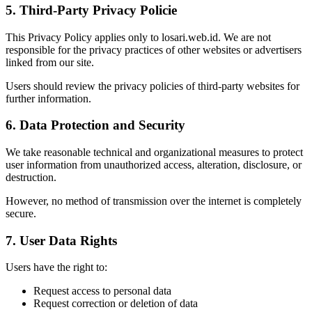
5. Third-Party Privacy Policie
This Privacy Policy applies only to losari.web.id. We are not
responsible for the privacy practices of other websites or advertisers
linked from our site.
Users should review the privacy policies of third-party websites for
further information.
6. Data Protection and Security
We take reasonable technical and organizational measures to protect
user information from unauthorized access, alteration, disclosure, or
destruction.
However, no method of transmission over the internet is completely
secure.
7. User Data Rights
Users have the right to:
Request access to personal data
Request correction or deletion of data