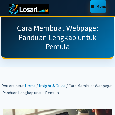
Skip
Skip
Skip
Menu
to
to
to
LOSARI
Jasa
main
primary
footer
WEB
Pembuatan
Cara Membuat Webpage:
SERVICE
content
sidebar
Website,
Panduan Lengkap untuk
Toko
Pemula
Online,
Web
Support,
Makassar,
Murah
You are here:
Home
/
Insight & Guide
/
Cara Membuat Webpage:
Berkualitas
Panduan Lengkap untuk Pemula