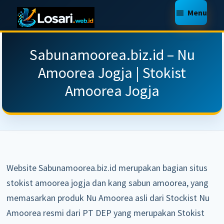
Skip
Skip
Skip
Menu
to
to
to
LOSARI
Jasa
main
primary
footer
WEB
Pembuatan
Sabunamoorea.biz.id – Nu
SERVICE
content
sidebar
Website,
Amoorea Jogja | Stokist
Toko
Amoorea Jogja
Online,
Web
Support,
Makassar,
Murah
Website Sabunamoorea.biz.id merupakan bagian situs
Berkualitas
stokist amoorea jogja dan kang sabun amoorea, yang
memasarkan produk Nu Amoorea asli dari Stockist Nu
Amoorea resmi dari PT DEP yang merupakan Stokist