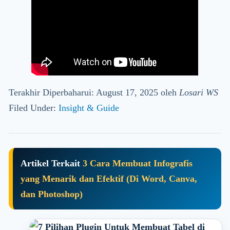
Terakhir Diperbaharui: August 17, 2025
oleh
Losari WS
Filed Under:
Insight & Guide
Artikel Terkait
3 Cara Membuat Infografis
yang Menarik dan Efektif (Di Word, Canva,
dan Photoshop)