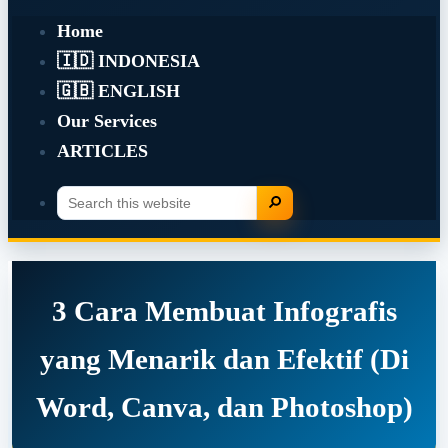
Home
🇮🇩 INDONESIA
🇬🇧 ENGLISH
Our Services
ARTICLES
Search
Search
this
website
3 Cara Membuat Infografis
yang Menarik dan Efektif (Di
Word, Canva, dan Photoshop)