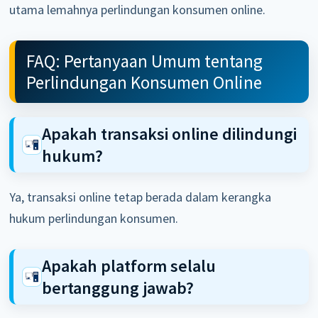
utama lemahnya perlindungan konsumen online.
FAQ: Pertanyaan Umum tentang
Perlindungan Konsumen Online
Apakah transaksi online dilindungi
hukum?
Ya, transaksi online tetap berada dalam kerangka
hukum perlindungan konsumen.
Apakah platform selalu
bertanggung jawab?