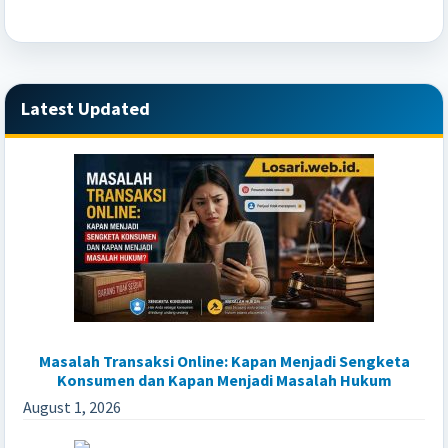
Latest Updated
Masalah Transaksi Online: Kapan Menjadi Sengketa
Konsumen dan Kapan Menjadi Masalah Hukum
August 1, 2026