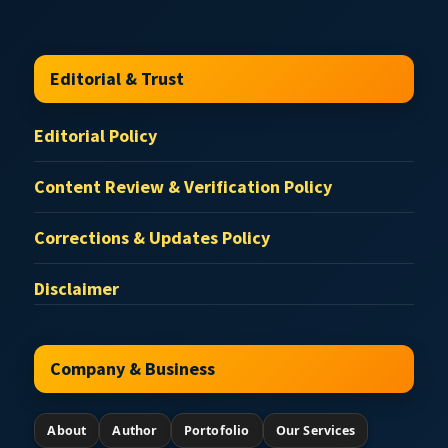
Footer
Editorial & Trust
Editorial Policy
Content Review & Verification Policy
Corrections & Updates Policy
Disclaimer
Company & Business
About
Author
Portofolio
Our Services