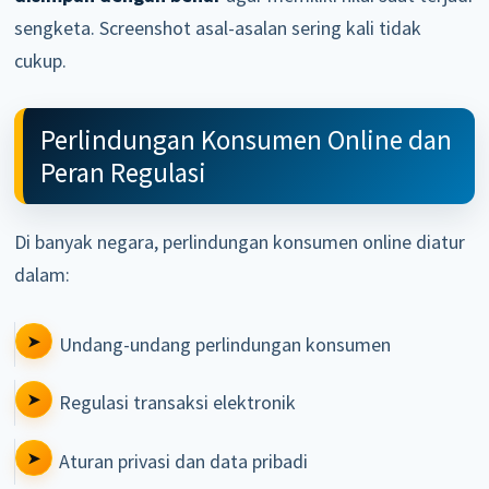
sengketa. Screenshot asal-asalan sering kali tidak
cukup.
Perlindungan Konsumen Online dan
Peran Regulasi
Di banyak negara, perlindungan konsumen online diatur
dalam:
Undang-undang perlindungan konsumen
Regulasi transaksi elektronik
Aturan privasi dan data pribadi