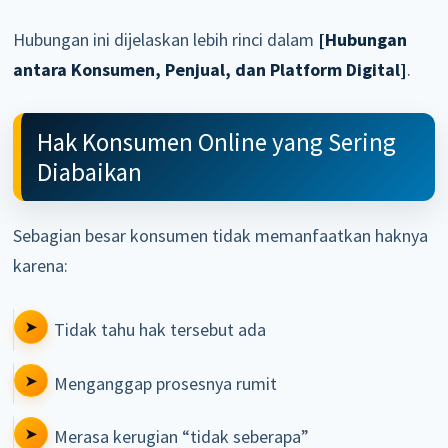
Hubungan ini dijelaskan lebih rinci dalam
[Hubungan
antara Konsumen, Penjual, dan Platform Digital]
.
Hak Konsumen Online yang Sering
Diabaikan
Sebagian besar konsumen tidak memanfaatkan haknya
karena:
Tidak tahu hak tersebut ada
Menganggap prosesnya rumit
Merasa kerugian “tidak seberapa”