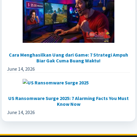
Cara Menghasilkan Uang dari Game: 7 Strategi Ampuh
Biar Gak Cuma Buang Waktu!
June 14, 2026
US Ransomware Surge 2025: 7 Alarming Facts You Must
Know Now
June 14, 2026