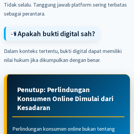
Tidak selalu. Tanggung jawab platform sering terbatas
sebagai perantara.
Apakah bukti digital sah?
Dalam konteks tertentu, bukti digital dapat memiliki
nilai hukum jika dikumpulkan dengan benar.
Penutup: Perlindungan
Konsumen Online Dimulai dari
Kesadaran
Perlindungan konsumen online bukan tentang