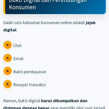
Konsumen
Salah satu kekuatan konsumen online adalah
jejak
digital
:
Chat
Email
Bukti pembayaran
Riwayat transaksi
Namun, bukti digital
harus dikumpulkan dan
disimpan dengan benar
agar memiliki nilai saat terjadi