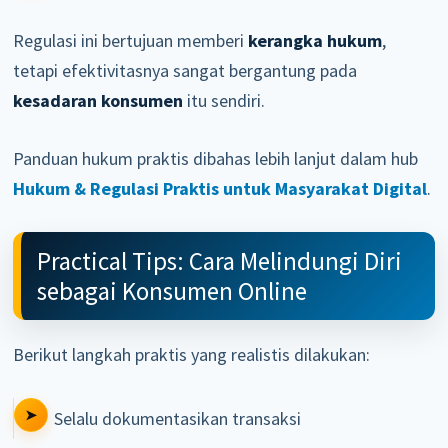
Regulasi ini bertujuan memberi
kerangka hukum
,
tetapi efektivitasnya sangat bergantung pada
kesadaran konsumen
itu sendiri.
Panduan hukum praktis dibahas lebih lanjut dalam hub
Hukum & Regulasi Praktis untuk Masyarakat Digital
.
Practical Tips: Cara Melindungi Diri
sebagai Konsumen Online
Berikut langkah praktis yang realistis dilakukan:
Selalu dokumentasikan transaksi