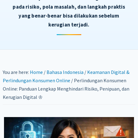
pada risiko, pola masalah, dan langkah praktis
yang benar-benar bisa dilakukan sebelum
kerugian terjadi.
You are here:
Home
/
Bahasa Indonesia
/
Keamanan Digital &
Perlindungan Konsumen Online
/
Perlindungan Konsumen
Online: Panduan Lengkap Menghindari Risiko, Penipuan, dan
Kerugian Digital ♔