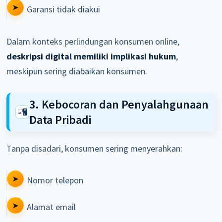
Garansi tidak diakui
Dalam konteks perlindungan konsumen online,
deskripsi digital memiliki implikasi hukum
,
meskipun sering diabaikan konsumen.
3. Kebocoran dan Penyalahgunaan
Data Pribadi
Tanpa disadari, konsumen sering menyerahkan:
Nomor telepon
Alamat email