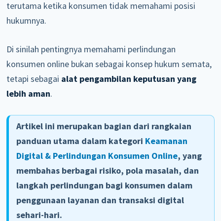
terutama ketika konsumen tidak memahami posisi
hukumnya.
Di sinilah pentingnya memahami perlindungan
konsumen online bukan sebagai konsep hukum semata,
tetapi sebagai
alat pengambilan keputusan yang
lebih aman
.
Artikel ini merupakan bagian dari rangkaian
panduan utama dalam kategori
Keamanan
Digital & Perlindungan Konsumen Online
, yang
membahas berbagai risiko, pola masalah, dan
langkah perlindungan bagi konsumen dalam
penggunaan layanan dan transaksi digital
sehari-hari.