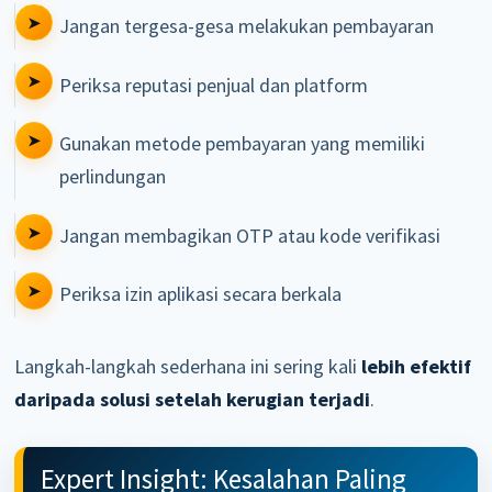
Jangan tergesa-gesa melakukan pembayaran
Periksa reputasi penjual dan platform
Gunakan metode pembayaran yang memiliki
perlindungan
Jangan membagikan OTP atau kode verifikasi
Periksa izin aplikasi secara berkala
Langkah-langkah sederhana ini sering kali
lebih efektif
daripada solusi setelah kerugian terjadi
.
Expert Insight: Kesalahan Paling