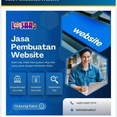
Sidebar