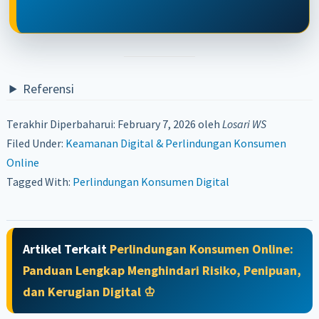
Referensi
Terakhir Diperbaharui: February 7, 2026
oleh
Losari WS
Filed Under:
Keamanan Digital & Perlindungan Konsumen
Online
Tagged With:
Perlindungan Konsumen Digital
Artikel Terkait
Perlindungan Konsumen Online:
Panduan Lengkap Menghindari Risiko, Penipuan,
dan Kerugian Digital ♔