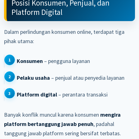
Posisi Konsumen, Penjual, dan
Platform Digital
Dalam perlindungan konsumen online, terdapat tiga
pihak utama:
Konsumen
– pengguna layanan
Pelaku usaha
– penjual atau penyedia layanan
Platform digital
– perantara transaksi
Banyak konflik muncul karena konsumen
mengira
platform bertanggung jawab penuh
, padahal
tanggung jawab platform sering bersifat terbatas.