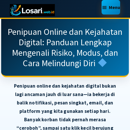
Skip
Skip
Skip
Menu
to
to
to
LOSARI
Jasa
main
primary
footer
WEB
Pembuatan
Penipuan Online dan Kejahatan
SERVICE
content
sidebar
Website,
Digital: Panduan Lengkap
Toko
Mengenali Risiko, Modus, dan
Online,
Cara Melindungi Diri
Web
Support,
Makassar,
Penipuan online dan kejahatan digital bukan
Murah
lagi ancaman jauh di luar sana—ia bekerja di
Berkualitas
balik notifikasi, pesan singkat, email, dan
platform yang kita gunakan setiap hari.
Banyak korban tidak pernah merasa
“ceroboh”, sampai satu klik kecil berujung