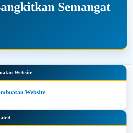
Bangkitkan Semangat
y
uatan Website
dated