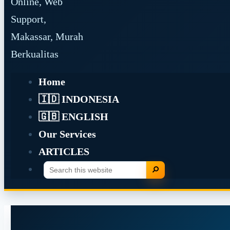
Online, Web
Support,
Makassar, Murah
Berkualitas
Home
🇮🇩 INDONESIA
🇬🇧 ENGLISH
Our Services
ARTICLES
Search
Search
this
website