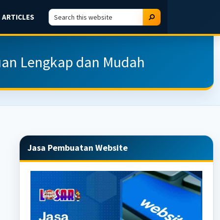
Search
Search
ARTICLES
this
website
uan Lengkap dan Mudah
Primary
Jasa Pembuatan Website
Sidebar