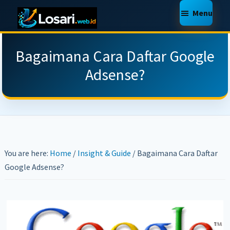
Skip
Skip
Skip
Menu
to
to
to
LOSARI
Jasa
main
primary
footer
WEB
Pembuatan
Bagaimana Cara Daftar Google
SERVICE
content
sidebar
Website,
Adsense?
Toko
Online,
Web
Support,
Makassar,
You are here:
Home
/
Insight & Guide
/
Bagaimana Cara Daftar
Murah
Google Adsense?
Berkualitas