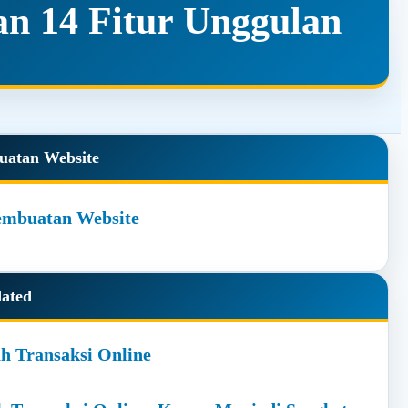
gan 14 Fitur Unggulan
y
uatan Website
dated