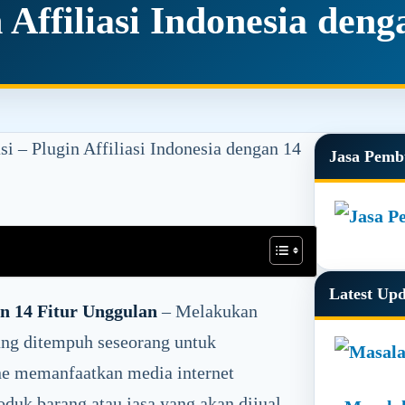
n Affiliasi Indonesia den
i – Plugin Affiliasi Indonesia dengan 14
Primar
Jasa Pemb
Sidebar
Latest Up
gan 14 Fitur Unggulan
– Melakukan
yang ditempuh seseorang untuk
ne memanfaatkan media internet
oduk barang atau jasa yang akan dijual