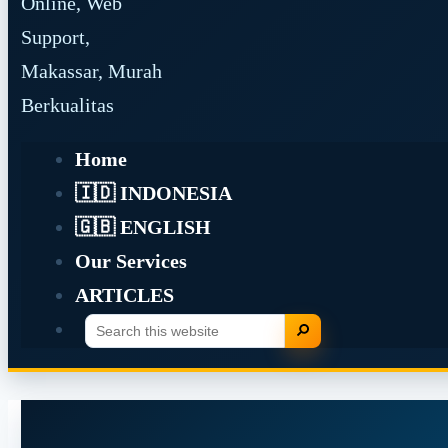
Online, Web
Support,
Makassar, Murah
Berkualitas
Home
🇮🇩 INDONESIA
🇬🇧 ENGLISH
Our Services
ARTICLES
Search
Search
this
website