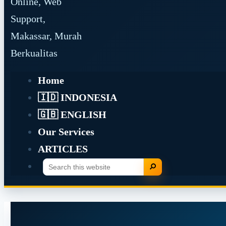
Online, Web
Support,
Makassar, Murah
Berkualitas
Home
🇮🇩 INDONESIA
🇬🇧 ENGLISH
Our Services
ARTICLES
Search
Search
this
website