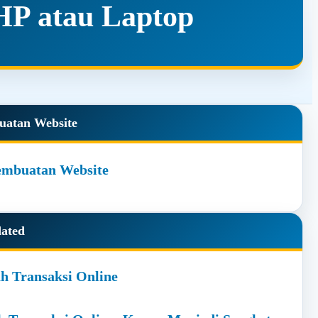
HP atau Laptop
y
uatan Website
dated