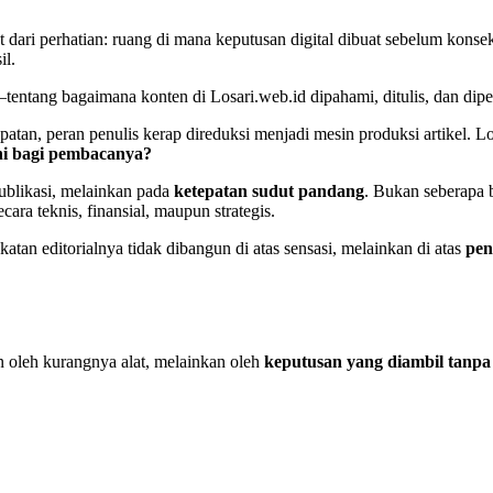
 dari perhatian: ruang di mana keputusan digital dibuat sebelum konsek
il.
si—tentang bagaimana konten di Losari.web.id dipahami, ditulis, dan di
atan, peran penulis kerap direduksi menjadi mesin produksi artikel. Los
ini bagi pembacanya?
publikasi, melainkan pada
ketepatan sudut pandang
. Bukan seberapa b
cara teknis, finansial, maupun strategis.
katan editorialnya tidak dibangun di atas sensasi, melainkan di atas
pen
n oleh kurangnya alat, melainkan oleh
keputusan yang diambil tanp