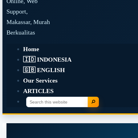
Online, Web
Support,
Makassar, Murah
Berkualitas
Home
🇮🇩 INDONESIA
🇬🇧 ENGLISH
Our Services
ARTICLES
Search
Search
this
website