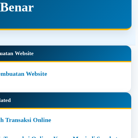
 Benar
y
uatan Website
dated