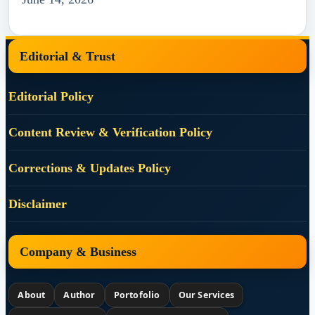
Footer
Editorial & Trust
Editorial Policy
Content Review & Verification Policy
Corrections & Updates Policy
Disclaimer
Company & Business
About
Author
Portofolio
Our Services