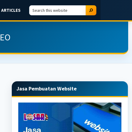
Search
Search
ARTICLES
this
website
SEO
Primary
Jasa Pembuatan Website
Sidebar